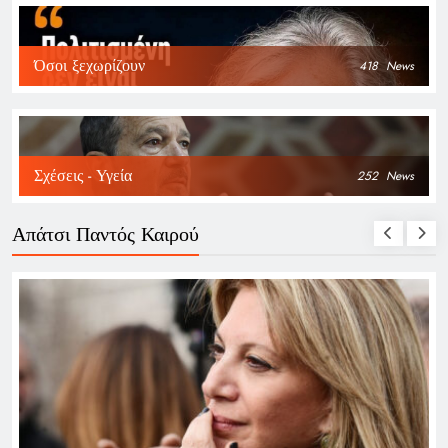
Όσοι ξεχωρίζουν
418
News
Σχέσεις - Υγεία
252
News
Απάτσι Παντός Καιρού