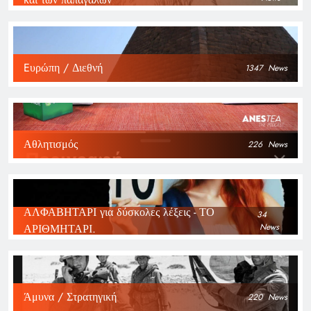
Eυρώπη / Διεθνή
1347
News
Αθλητισμός
226
News
ΑΛΦΑΒΗΤΑΡΙ για δύσκολες λέξεις - ΤΟ
34
ΑΡΙΘΜΗΤΑΡΙ.
News
Άμυνα / Στρατηγική
220
News