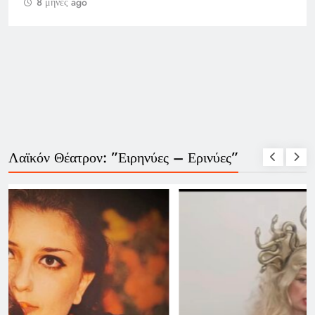
8 μήνες ago
Λαϊκόν Θέατρον: ”Ειρηνύες – Ερινύες”