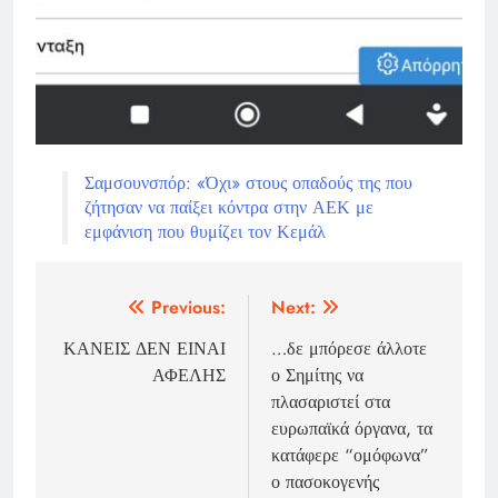
Σαμσουνσπόρ: «Όχι» στους οπαδούς της που
ζήτησαν να παίξει κόντρα στην ΑΕΚ με
εμφάνιση που θυμίζει τον Κεμάλ
Πλοήγηση
Previous:
Next:
άρθρων
ΚΑΝΕΙΣ ΔΕΝ ΕΙΝΑΙ
…δε μπόρεσε άλλοτε
ΑΦΕΛΗΣ
ο Σημίτης να
πλασαριστεί στα
ευρωπαϊκά όργανα, τα
κατάφερε “ομόφωνα”
ο πασοκογενής