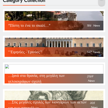
Category Collection
"Πίστη το ένα το σκαλί..."
186
News
''Ειρηνύες - Ερινύες''
147
News
...ξανά στα θρανία, στη μεγάλη των
3169
γελοιογράφων σχολή
News
...Στις μεγάλες σχολές των λιονταριών των αετών
305
και των παπαγάλων
News