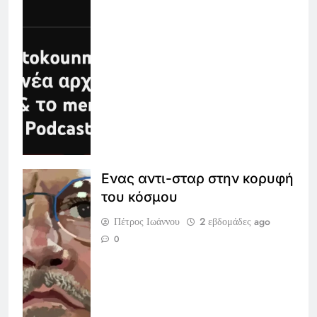
Ενας αντι-σταρ στην κορυφή
του κόσμου
Πέτρος Ιωάννου
2 εβδομάδες ago
0