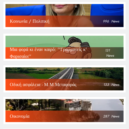
Κοινωνία / Πολιτική
996
News
Μια φορά κι έναν καιρό: ''Γραμματείς κ'
131
Φαρισαίοι''
News
Οδική ασφάλεια - Μ.Μ.Μεταφοράς
133
News
Οικονομία
287
News