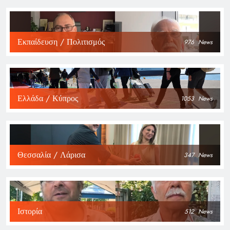
Εκπαίδευση / Πολιτισμός
976
News
Ελλάδα / Κύπρος
1053
News
Θεσσαλία / Λάρισα
347
News
Ιστορία
512
News