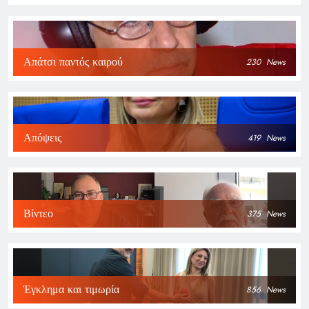
Απάτσι παντός καιρού
230
News
Απόψεις
419
News
Βίντεο
375
News
Έγκλημα και τιμωρία
856
News