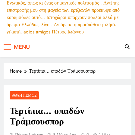
Ενωτικός, όπως κι ένας σημαντικός πολιτισμός . Αντί της
Η καλημέρα του Αρκά
επιστροφής μου στη μαγεία των ερτζιανών προέκυψε από
καραμπόλες αυτό… Ιστοχώροι υπάρχουν πολλοί αλλά με
άρωμα Ελλάδας, λίγοι. Αν άρεσε η προσπάθεια μιλήστε
γι΄αυτή. adios amigos Πέτρος Ιωάννου
MENU
Home
Τερτίπια… οπαδών Τράμσουσπορ
ΑΘΛΗΤΙΣΜΌΣ
Τερτίπια… οπαδών
Τράμσουσπορ
Πέτρος Ιωάννου
8 Μήνες Ago
0
1 Mins