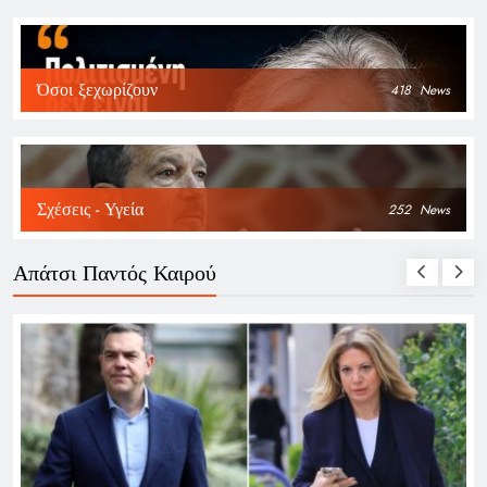
Όσοι ξεχωρίζουν
418
News
Σχέσεις - Υγεία
252
News
Απάτσι Παντός Καιρού