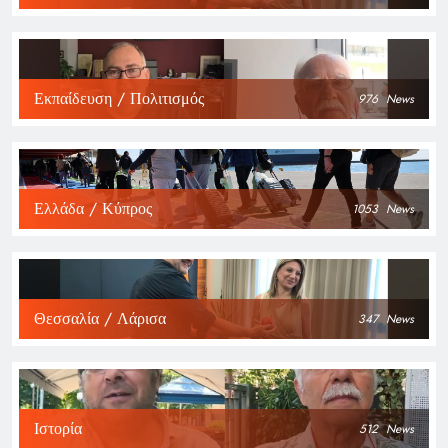
Εκπαίδευση / Πολιτισμός
976
News
Ελλάδα / Κύπρος
1053
News
Θεσσαλία / Λάρισα
347
News
Ιστορία
512
News