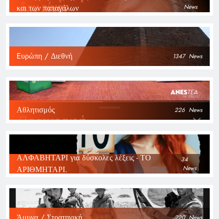
και των παπαγάλων
News
Eυρώπη / Διεθνή
1347
News
Αθλητισμός
226
News
ΑΛΦΑΒΗΤΑΡΙ για δύσκολες λέξεις - ΤΟ
34
ΑΡΙΘΜΗΤΑΡΙ.
News
Άμυνα / Στρατηγική
220
News