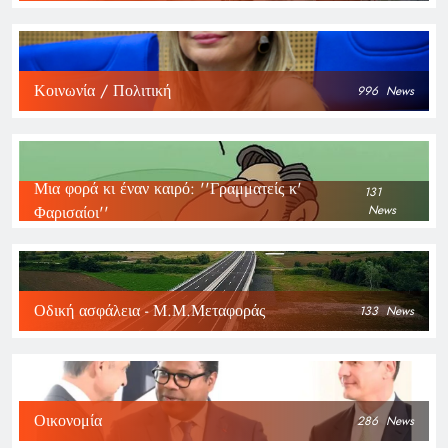
Κοινωνία / Πολιτική
996
News
Μια φορά κι έναν καιρό: ''Γραμματείς κ'
131
Φαρισαίοι''
News
Οδική ασφάλεια - Μ.Μ.Μεταφοράς
133
News
Οικονομία
286
News