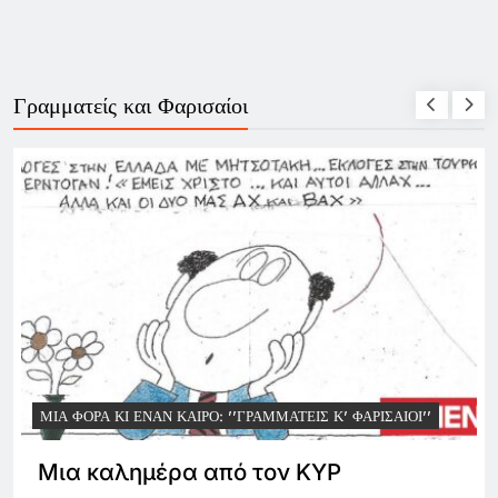
Γραμματείς και Φαρισαίοι
ΜΑΤΕΊΣ Κ' ΦΑΡΙΣΑΊΟΙ''
ΜΙΑ ΦΟΡΆ ΚΙ ΈΝΑΝ ΚΑΙΡΌ: ''ΓΡΑΜΜΑΤ
ον ΚΥΡ
Ίσως κάποτε δώσουν 