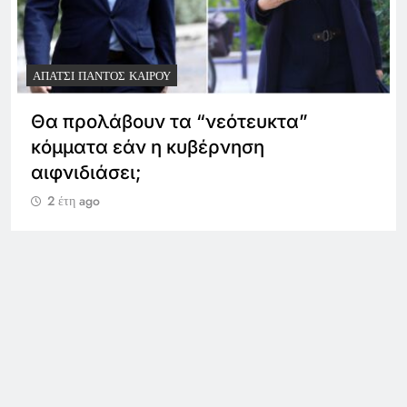
...ΞΑΝΆ ΣΤΑ ΘΡΑΝΊΑ, ΣΤΗ ΜΕΓΆΛΗ ΤΩΝ ΓΕΛΟΙΟΓΡΆΦΩΝ
ΣΧΟΛΉ
ΑΠΆΤΣΙ ΠΑΝΤΌΣ ΚΑΙΡΟΎ
…οι εκλογές έρχονται, εκεί θα
μετρηθούμε όλοι μας
2 έτη ago