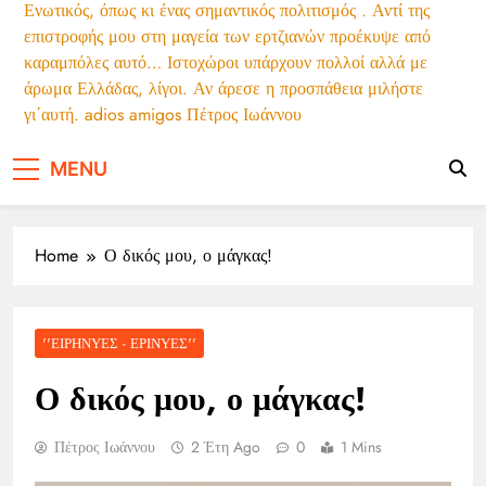
Ενωτικός, όπως κι ένας σημαντικός πολιτισμός . Αντί της
«Γιατί οι Τούρκοι συρρέουν στα ελληνικά
επιστροφής μου στη μαγεία των ερτζιανών προέκυψε από
νησιά»: Τουρκική εφημερίδα εξηγεί τους
καραμπόλες αυτό… Ιστοχώροι υπάρχουν πολλοί αλλά με
λόγους που οι γείτονες προτιμούν την
…Ένας χρόνος και κάτι χωρίς τον ωραίο
Ελλάδα για διακοπές
άρωμα Ελλάδας, λίγοι. Αν άρεσε η προσπάθεια μιλήστε
αυτό άνθρωπο
γι΄αυτή. adios amigos Πέτρος Ιωάννου
Μαρία, να ένα μήλο
MENU
Home
Ο δικός μου, ο μάγκας!
''ΕΙΡΗΝΎΕΣ - ΕΡΙΝΎΕΣ''
Ο δικός μου, ο μάγκας!
Πέτρος Ιωάννου
2 Έτη Ago
0
1 Mins