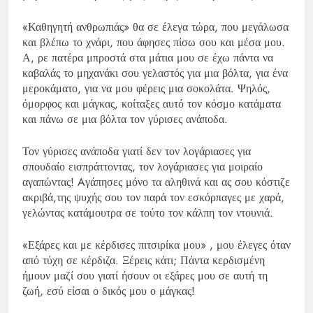
«Καθηγητή ανθρωπιάς» θα σε έλεγα τώρα, που μεγάλωσα
και βλέπω το χνάρι, που άφησες πίσω σου και μέσα μου.
Α, ρε πατέρα μπροστά στα μάτια μου σε έχω πάντα να
καβαλάς το μηχανάκι σου γελαστός για μια βόλτα, για ένα
μεροκάματο, για να μου φέρεις μια σοκολάτα. Ψηλός,
όμορφος και μάγκας, κοίταξες αυτό τον κόσμο κατάματα
και πάνω σε μια βόλτα τον γύρισες ανάποδα.
Τον γύρισες ανάποδα γιατί δεν τον λογάριασες για
σπουδαίο εισπράττοντας, τον λογάριασες για μοιραίο
αγαπώντας! Aγάπησες μόνο τα αληθινά και ας σου κόστιζε
ακριβά,της ψυχής σου τον παρά τον εσκόρπαγες με χαρά,
γελώντας κατάμουτρα σε τούτο τον κάλπη τον ντουνιά.
«Εξάρες και με κέρδισες πιτσιρίκα μου» , μου έλεγες όταν
από τύχη σε κέρδιζα. Ξέρεις κάτι; Πάντα κερδισμένη
ήμουν μαζί σου γιατί ήσουν οι εξάρες μου σε αυτή τη
ζωή, εσύ είσαι ο δικός μου ο μάγκας!