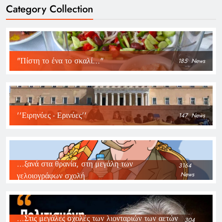
Category Collection
"Πίστη το ένα το σκαλί..."
185
News
''Ειρηνύες - Ερινύες''
147
News
...ξανά στα θρανία, στη μεγάλη των
3164
γελοιογράφων σχολή
News
...Στις μεγάλες σχολές των λιονταριών των αετών
304