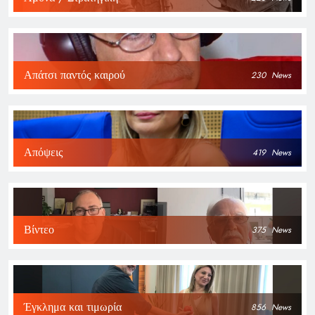
Απάτσι παντός καιρού
230
News
Απόψεις
419
News
Βίντεο
375
News
Έγκλημα και τιμωρία
856
News