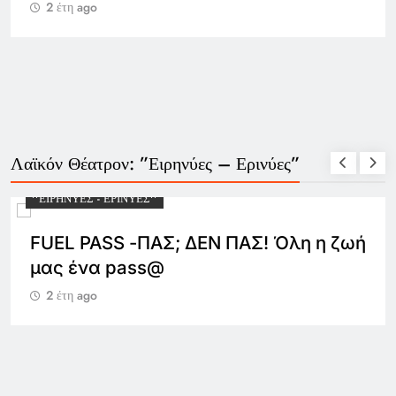
2 έτη ago
Λαϊκόν Θέατρον: ”Ειρηνύες – Ερινύες”
''ΕΙΡΗΝΎΕΣ - ΕΡΙΝΎΕΣ''
FUEL PASS -ΠΑΣ; ΔΕΝ ΠΑΣ! Όλη η ζωή
μας ένα pass@
2 έτη ago