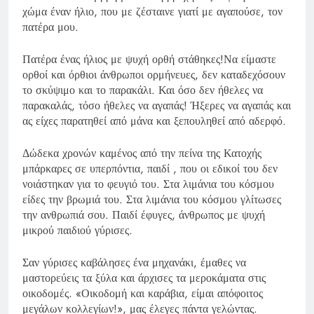
χώμα έναν ήλιο, που με ζέσταινε γιατί με αγαπούσε, τον
πατέρα μου.
Πατέρα ένας ήλιος με ψυχή ορθή στάθηκες!Να είμαστε
ορθοί και όρθιοι άνθρωποι ορμήνευες, δεν καταδεχόσουν
το σκύψιμο και το παρακάλι. Και όσο δεν ήθελες να
παρακαλάς, τόσο ήθελες να αγαπάς! Ήξερες να αγαπάς και
ας είχες παρατηθεί από μάνα και ξεπουληθεί από αδερφό.
Δώδεκα χρονών καμένος από την πείνα της Κατοχής
μπάρκαρες σε υπερπόντια, παιδί , που οι εδικοί του δεν
νοιάστηκαν για το φευγιό του. Στα λιμάνια του κόσμου
είδες την βρωμιά του. Στα λιμάνια του κόσμου γλίτωσες
την ανθρωπιά σου. Παιδί έφυγες, άνθρωπος με ψυχή
μικρού παιδιού γύρισες.
Σαν γύρισες καβάλησες ένα μηχανάκι, έμαθες να
μαστορεύεις τα ξύλα και άρχισες τα μεροκάματα στις
οικοδομές. «Οικοδομή και καράβια, είμαι απόφοιτος
μεγάλων κολλεγίων!», μας έλεγες πάντα γελώντας.