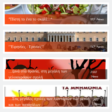
"Πίστη το ένα το σκαλί..."
185
News
''Ειρηνύες - Ερινύες''
147
News
...ξανά στα θρανία, στη μεγάλη των
3160
γελοιογράφων σχολή
News
...Στις μεγάλες σχολές των λιονταριών των αετών
303
και των παπαγάλων
News