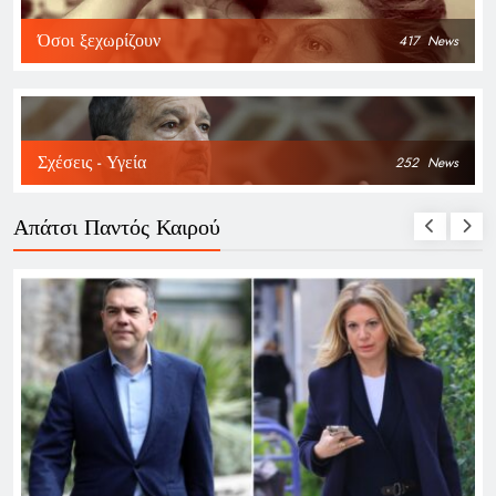
Όσοι ξεχωρίζουν
417
News
Σχέσεις - Υγεία
252
News
Απάτσι Παντός Καιρού
...ΞΑΝΆ ΣΤΑ ΘΡΑΝΊΑ, ΣΤΗ ΜΕΓΆΛΗ ΤΩΝ ΓΕΛΟΙΟΓΡΆΦΩΝ