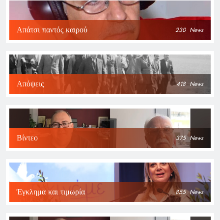
Απάτσι παντός καιρού
230
News
Απόψεις
418
News
Βίντεο
375
News
Έγκλημα και τιμωρία
855
News