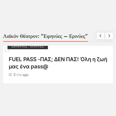
Λαϊκόν Θέατρον: ”Ειρηνύες – Ερινύες”
''ΕΙΡΗΝΎΕΣ - ΕΡΙΝΎΕΣ''
FUEL PASS -ΠΑΣ; ΔΕΝ ΠΑΣ! Όλη η ζωή
μας ένα pass@
2 έτη ago
''ΕΙ