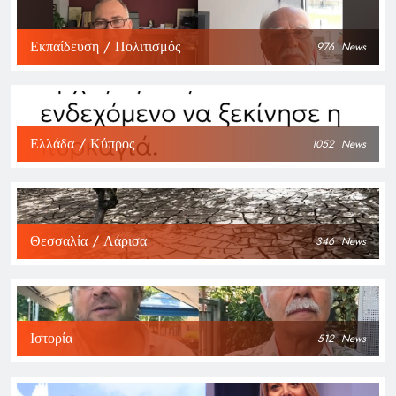
Εκπαίδευση / Πολιτισμός
976
News
Ελλάδα / Κύπρος
1052
News
Θεσσαλία / Λάρισα
346
News
Ιστορία
512
News