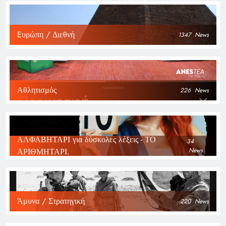
Eυρώπη / Διεθνή
1347
News
Αθλητισμός
226
News
ΑΛΦΑΒΗΤΑΡΙ για δύσκολες λέξεις - ΤΟ
34
ΑΡΙΘΜΗΤΑΡΙ.
News
Άμυνα / Στρατηγική
220
News