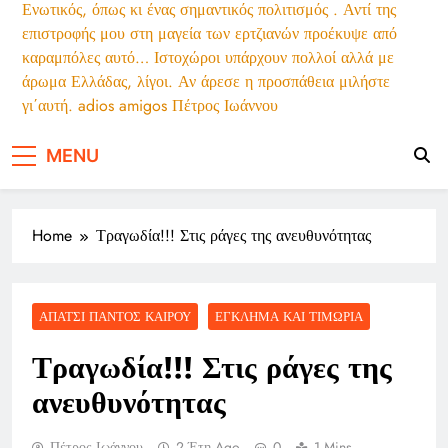
Ενωτικός, όπως κι ένας σημαντικός πολιτισμός . Αντί της
τους
Σκίτσο του Δημήτρη Χαντζόπουλου για την
επιστροφής μου στη μαγεία των ερτζιανών προέκυψε από
Καθημερινή (06/08/26)
καραμπόλες αυτό… Ιστοχώροι υπάρχουν πολλοί αλλά με
Σκίτσο της Εφ.Συν. [John Antono
άρωμα Ελλάδας, λίγοι. Αν άρεσε η προσπάθεια μιλήστε
06.08.2025]
γι΄αυτή. adios amigos Πέτρος Ιωάννου
Νέες αποχωρήσεις από το κόμμα
Καρυστιανού – Για στοχοποίηση από τα
ΜΜΕ κάνει λόγο το κίνημα
MENU
Home
Τραγωδία!!! Στις ράγες της ανευθυνότητας
ΑΠΆΤΣΙ ΠΑΝΤΌΣ ΚΑΙΡΟΎ
ΈΓΚΛΗΜΑ ΚΑΙ ΤΙΜΩΡΊΑ
Τραγωδία!!! Στις ράγες της
ανευθυνότητας
Πέτρος Ιωάννου
2 Έτη Ago
0
1 Mins