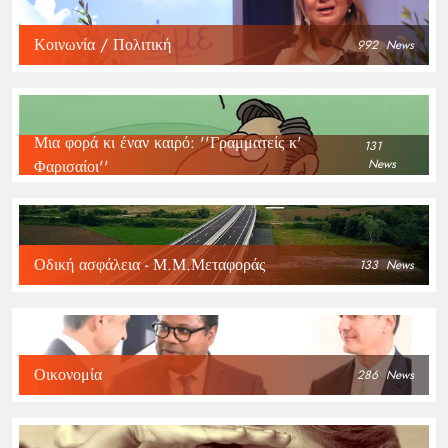
Κοινωνία / Πολιτική
992
News
Μια φορά κι έναν καιρό: ''Γραμματείς κ'
131
Φαρισαίοι''
News
Οδική ασφάλεια - Μ.Μ.Μεταφοράς
133
News
Οικονομία
286
News