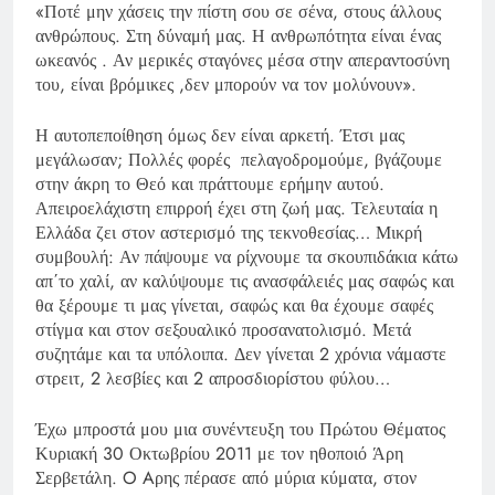
«Ποτέ μην χάσεις την πίστη σου σε σένα, στους άλλους
ανθρώπους. Στη δύναμή μας. Η ανθρωπότητα είναι ένας
ωκεανός . Αν μερικές σταγόνες μέσα στην απεραντοσύνη
του, είναι βρόμικες ,δεν μπορούν να τον μολύνουν».
Η αυτοπεποίθηση όμως δεν είναι αρκετή. Έτσι μας
μεγάλωσαν; Πολλές φορές πελαγοδρομούμε, βγάζουμε
στην άκρη το Θεό και πράττουμε ερήμην αυτού.
Απειροελάχιστη επιρροή έχει στη ζωή μας. Τελευταία η
Ελλάδα ζει στον αστερισμό της τεκνοθεσίας… Μικρή
συμβουλή: Αν πάψουμε να ρίχνουμε τα σκουπιδάκια κάτω
απ΄το χαλί, αν καλύψουμε τις ανασφάλειές μας σαφώς και
θα ξέρουμε τι μας γίνεται, σαφώς και θα έχουμε σαφές
στίγμα και στον σεξουαλικό προσανατολισμό. Μετά
συζητάμε και τα υπόλοιπα. Δεν γίνεται 2 χρόνια νάμαστε
στρειτ, 2 λεσβίες και 2 απροσδιορίστου φύλου…
Έχω μπροστά μου μια συνέντευξη του Πρώτου Θέματος
Κυριακή 30 Οκτωβρίου 2011 με τον ηθοποιό Άρη
Σερβετάλη. O Aρης πέρασε από μύρια κύματα, στον