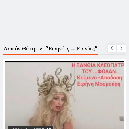
Λαϊκόν Θέατρον: ”Ειρηνύες – Ερινύες”