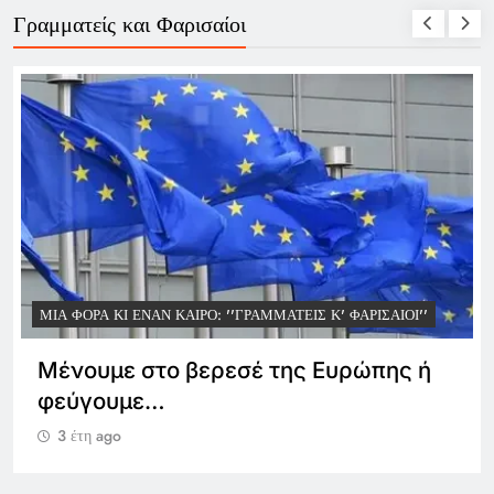
Γραμματείς και Φαρισαίοι
ΜΙΑ ΦΟΡΆ ΚΙ ΈΝΑΝ ΚΑΙΡΌ: ''ΓΡΑΜΜΑΤΕΊΣ Κ' ΦΑΡΙΣΑΊΟΙ''
Θα γιορτάσουμε, 200 χρόνια
ανεξαρτησίας, ως χώρα μειωμένης
υπόστασης;
3 έτη ago