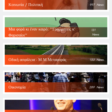
Κοινωνία / Πολιτική
997
News
Μια φορά κι έναν καιρό: ''Γραμματείς κ'
131
Φαρισαίοι''
News
Οδική ασφάλεια - Μ.Μ.Μεταφοράς
133
News
Οικονομία
289
News