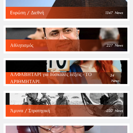
Eυρώπη / Διεθνή
1347
News
Αθλητισμός
227
News
ΑΛΦΑΒΗΤΑΡΙ για δύσκολες λέξεις - ΤΟ
34
ΑΡΙΘΜΗΤΑΡΙ.
News
Άμυνα / Στρατηγική
220
News