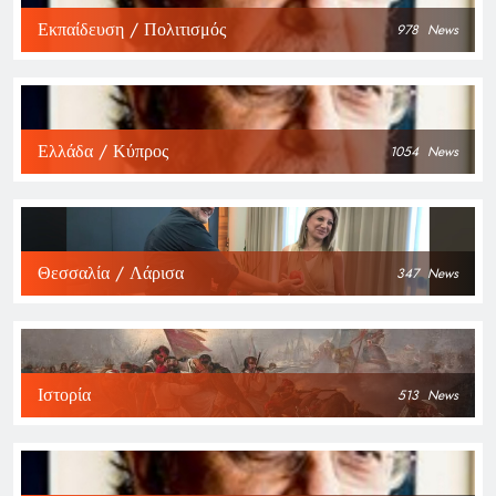
Εκπαίδευση / Πολιτισμός
978
News
Ελλάδα / Κύπρος
1054
News
Θεσσαλία / Λάρισα
347
News
Ιστορία
513
News