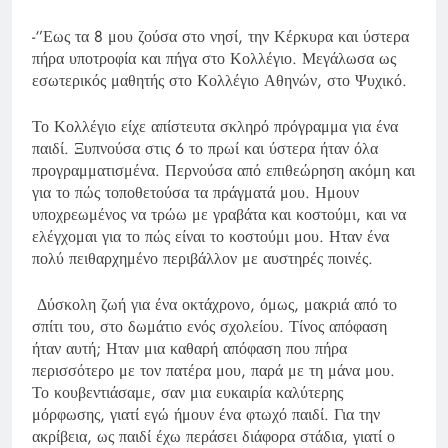
-‘’Εως τα 8 μου ζούσα στο νησί, την Κέρκυρα και ύστερα
πήρα υποτροφία και πήγα στο Κολλέγιο. Μεγάλωσα ως
εσωτερικός μαθητής στο Κολλέγιο Αθηνών, στο Ψυχικό.
Το Κολλέγιο είχε απίστευτα σκληρό πρόγραμμα για ένα
παιδί. Ξυπνούσα στις 6 το πρωί και ύστερα ήταν όλα
προγραμματισμένα. Περνούσα από επιθεώρηση ακόμη και
για το πώς τοποθετούσα τα πράγματά μου. Ημουν
υποχρεωμένος να τρώω με γραβάτα και κοστούμι, και να
ελέγχομαι για το πώς είναι το κοστούμι μου. Ηταν ένα
πολύ πειθαρχημένο περιβάλλον με αυστηρές ποινές.
Δύσκολη ζωή για ένα οκτάχρονο, όμως, μακριά από το
σπίτι του, στο δωμάτιο ενός σχολείου. Τίνος απόφαση
ήταν αυτή; Ηταν μια καθαρή απόφαση που πήρα
περισσότερο με τον πατέρα μου, παρά με τη μάνα μου.
Το κουβεντιάσαμε, σαν μια ευκαιρία καλύτερης
μόρφωσης, γιατί εγώ ήμουν ένα φτωχό παιδί. Για την
ακρίβεια, ως παιδί έχω περάσει διάφορα στάδια, γιατί ο