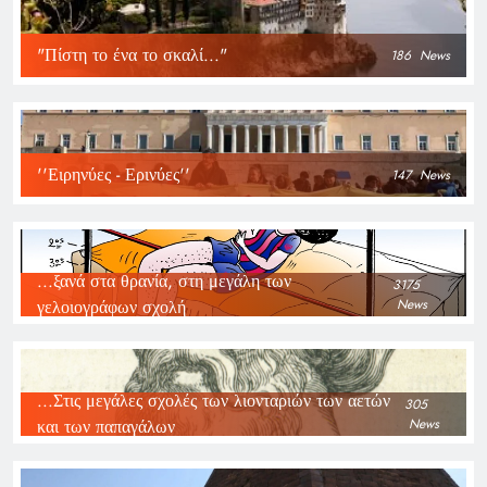
"Πίστη το ένα το σκαλί..."
186
News
''Ειρηνύες - Ερινύες''
147
News
...ξανά στα θρανία, στη μεγάλη των
3175
γελοιογράφων σχολή
News
...Στις μεγάλες σχολές των λιονταριών των αετών
305
και των παπαγάλων
News