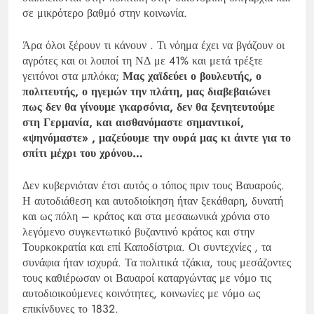
σε μικρότερο βαθμό στην κοινωνία.
Άρα όλοι ξέρουν τι κάνουν . Τι νόημα έχει να βγάζουν οι
αγρότες και οι λοιποί τη ΝΔ με 41% και μετά τρέξτε
γειτόνοι στα μπλόκα;
Μας χαϊδεύει ο βουλευτής, ο
πολιτευτής, ο ηγεμών την πλάτη, μας διαβεβαιώνει
πως δεν θα γίνουμε γκαρσόνια, δεν θα ξενητευτούμε
στη Γερμανία, και αισθανόμαστε σημαντικοί,
«ψηνόμαστε» , μαζεύουμε την ουρά μας κι άιντε για το
σπίτι μέχρι του χρόνου…
Δεν κυβερνιόταν έτσι αυτός ο τόπος πριν τους Βαυαρούς.
Η αυτοδιάθεση και αυτοδιοίκηση ήταν ξεκάθαρη, δυνατή
και ως πόλη – κράτος και στα μεσαιωνικά χρόνια στο
λεγόμενο συγκεντωτικό βυζαντινό κράτος και στην
Τουρκοκρατία και επί Καποδίστρια. Οι συντεχνίες , τα
συνάφια ήταν ισχυρά. Τα πολιτικά τζάκια, τους μεσάζοντες
τους καθιέρωσαν οι Βαυαροί καταργώντας με νόμο τις
αυτοδιοικούμενες κοινότητες, κοινωνίες με νόμο ως
επικίνδυνες το 1832.