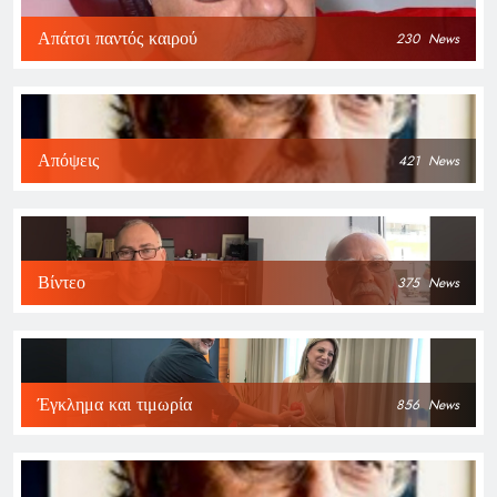
Απάτσι παντός καιρού
230
News
Απόψεις
421
News
Βίντεο
375
News
Έγκλημα και τιμωρία
856
News