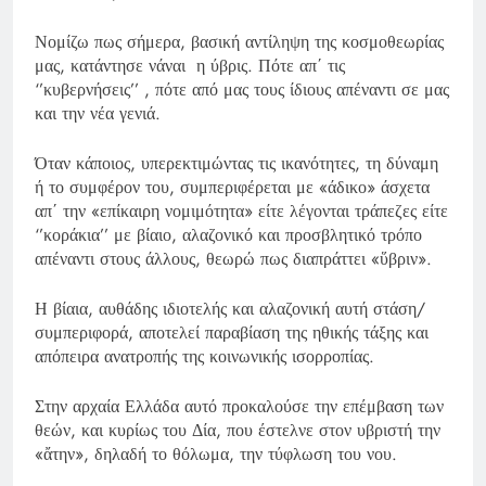
Νομίζω πως σήμερα, βασική αντίληψη της κοσμοθεωρίας
μας, κατάντησε νάναι η ύβρις. Πότε απ΄ τις
‘’κυβερνήσεις’’ , πότε από μας τους ίδιους απέναντι σε μας
και την νέα γενιά.
Όταν κάποιος, υπερεκτιμώντας τις ικανότητες, τη δύναμη
ή το συμφέρον του, συμπεριφέρεται με «άδικο» άσχετα
απ΄ την «επίκαιρη νομιμότητα» είτε λέγονται τράπεζες είτε
‘’κοράκια’’ με βίαιο, αλαζονικό και προσβλητικό τρόπο
απέναντι στους άλλους, θεωρώ πως διαπράττει «ὕβριν».
Η βίαια, αυθάδης ιδιοτελής και αλαζονική αυτή στάση/
συμπεριφορά, αποτελεί παραβίαση της ηθικής τάξης και
απόπειρα ανατροπής της κοινωνικής ισορροπίας.
Στην αρχαία Ελλάδα αυτό προκαλούσε την επέμβαση των
θεών, και κυρίως του Δία, που έστελνε στον υβριστή την
«ἄτην», δηλαδή το θόλωμα, την τύφλωση του νου.