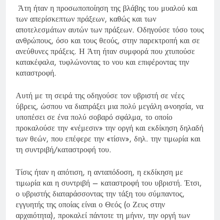
Άτη ήταν η προσωποποίηση της βλάβης του μυαλού και
των απερίσκεπτων πράξεων, καθώς και των
αποτελεσμάτων αυτών των πράξεων. Οδηγούσε τόσο τους
ανθρώπους, όσο και τους θεούς, στην παρεκτροπή και σε
ανεύθυνες πράξεις. Η Άτη ήταν συμφορά που χτυπούσε
κατακέφαλα, τυφλώνοντας το νου και επιφέροντας την
καταστροφή.
Αυτή με τη σειρά της οδηγούσε τον υβριστή σε νέες
ύβρεις, ώσπου να διαπράξει μια πολύ μεγάλη α-νοησία, να
υποπέσει σε ένα πολύ σοβαρό σφάλμα, το οποίο
προκαλούσε την «νέμεσιν» την οργή και εκδίκηση δηλαδή
των θεών, που επέφερε την «τίσιν», δηλ. την τιμωρία και
τη συντριβή/καταστροφή του.
Τίσις ήταν η απότιση, η ανταπόδοση, η εκδίκηση με
τιμωρία και η συντριβή – καταστροφή του υβριστή. Έτσι,
ο υβριστής διαταράσσοντας την τάξη του σύμπαντος,
εγγυητής της οποίας είναι ο Θεός (ο Ζευς στην
αρχαιότητα), προκαλεί πάντοτε τη μήνιν, την οργή των