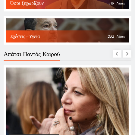
Όσοι ξεχωρίζουν
419
News
Σχέσεις - Υγεία
252
News
Απάτσι Παντός Καιρού